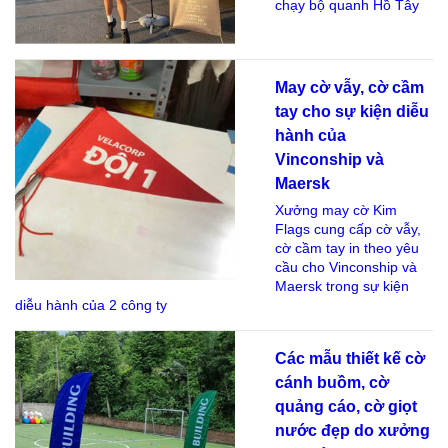
chạy bộ quanh Hồ Tây
May cờ vẫy, cờ cầm
tay cho sự kiện diễu
hành của
Vinconship và
Maersk
Xưởng may cờ Kim
Flags cung cấp cờ vẫy,
cờ cầm tay in theo yêu
cầu cho Vinconship và
Maersk trong sự kiện
diễu hành của 2 công ty
Các mẫu thiết kế cờ
cánh buồm, cờ
quảng cáo, cờ giọt
nước đẹp do xưởng