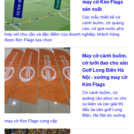
may cờ Kim Flags
sản xuất
Các mẫu thiết kế cờ
cánh buồm, cờ quảng
cáo, cờ giọt nước phù
hợp với nhu cầu và đặc điểm của doanh nghiệp, khách hàng
được Kim Flags lựa chọn
May cờ cánh buồm,
cờ lưỡi đao cho sân
Golf Long Biên Hà
Nội - xưởng may cờ
Kim Flags
Cờ cánh buồm, cờ
quảng cáo phục vụ cho
sự kiện và các giải thi
đấu tại sân golf Long
Biên, Hà Nội do xưởng
may cờ Kim Flags cung cấp