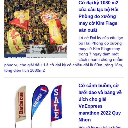
Cờ đại kỳ 1080 m2
của câu lạc bộ Hải
Phòng do xưởng
may cờ Kim Flags
sản xuất
Lá cờ Đại kỳ của câu lạc
bộ Hải Phòng do xưởng
may cờ Kim Flags may
trong 7 ngày đêm một
cách nhanh chóng nhằm
phục vụ cho giải đấu. Lá cờ đại kỳ có chiều dài là 60m, rộng 18m,
tổng diện tích 1080m2
Cờ cánh buồm, cờ
lưỡi dao và băng về
đích cho giải
VnExpress
marathon 2022 Quy
Nhơn
Với số lượng hàng trăm