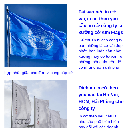
Tại sao nên in cờ
vải, in cờ theo yêu
cầu, in cờ công ty tại
xưởng cờ Kim Flags
Để chuẩn bị cho công ty
bạn những lá cờ vải đẹp
nhất, bạn luôn cần nhờ
xưởng may cờ tư vấn rõ
những thông tin trên để
có những so sánh phù
hợp nhất giữa các đơn vị cung cấp cờ.
Dịch vụ in cờ theo
yêu cầu tại Hà Nội,
HCM, Hải Phòng cho
công ty
In cờ theo yêu cầu là
nhu cầu phổ biến hiện
nay đối với các doanh