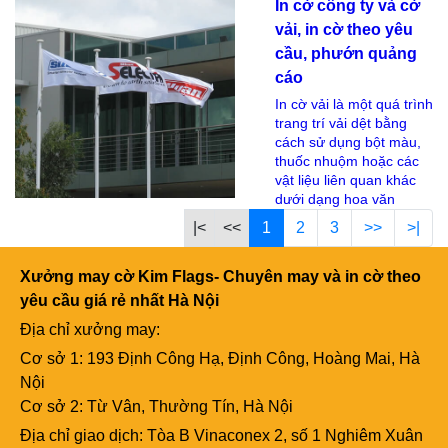
In cờ công ty và cờ
vải, in cờ theo yêu
cầu, phướn quảng
cáo
In cờ vải là một quá trình
trang trí vải dệt bằng
cách sử dụng bột màu,
thuốc nhuộm hoặc các
vật liệu liên quan khác
dưới dạng hoa văn
|<
<<
1
2
3
>>
>|
Xưởng may cờ Kim Flags- Chuyên may và in cờ theo
yêu cầu giá rẻ nhất Hà Nội
Địa chỉ xưởng may:
Cơ sở 1: 193 Định Công Hạ, Định Công, Hoàng Mai, Hà
Nội
Cơ sở 2: Từ Vân, Thường Tín, Hà Nội
Địa chỉ giao dịch: Tòa B Vinaconex 2, số 1 Nghiêm Xuân