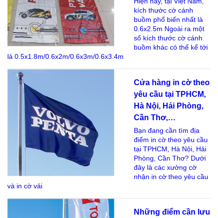
Hiện nay, tại Việt Nam,
kích thước cờ cánh
buồm phổ biến nhất là
0.6x2.5m Ngoài ra một
số kích thước cờ cánh
buồm khác có thể kể tới
là 0.5x1.8m/0.6x2m/0.6x3m/0.6x3.4m
Cửa hàng in cờ theo
yêu cầu tại TPHCM,
Hà Nội, Hải Phòng,
Cần Thơ,…
Bạn đang cần tìm địa
điểm in cờ theo yêu cầu
tại TPHCM, Hà Nội, Hải
Phòng, Cần Thơ? Dưới
đây là các xưởng cờ
nhận in cờ theo yêu cầu
và in cờ vải
Những điểm cần lưu