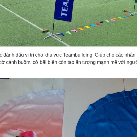
đánh dấu vị trí cho khu vực Teambuilding. Giúp cho các nhân vi
 cờ cánh buồm, cờ bãi biển còn tạo ấn tượng mạnh mẽ với người