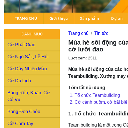
TRANG CHỦ
Giới thiệu
Sản phẩm
Dự án
Trang chủ
Tin tức
DANH MỤC
Mùa hè sôi động của
Cờ Phật Giáo
cờ lưỡi đao
Cờ Ngũ Sắc, Lễ Hội
Lượt xem: 2511
Cờ Dây Nhiều Màu
Mùa hè sôi động của các ho
Teambuilding. Xưởng may c
Cờ Du Lịch
Tóm tắt nội dung
Băng Rôn, Khăn, Cờ
1. Tổ chức Teambuilding
Cổ Vũ
2. Cờ cánh buồm, cờ bãi biể
Băng Đeo Chéo
1. Tổ chức Teambuildi
Cờ Cầm Tay
Team building là một trong C