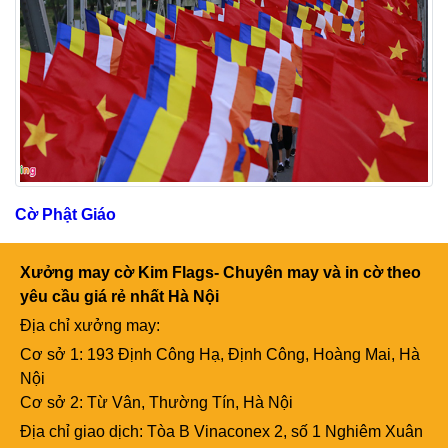
Cờ Phật Giáo
Xưởng may cờ Kim Flags- Chuyên may và in cờ theo
yêu cầu giá rẻ nhất Hà Nội
Địa chỉ xưởng may:
Cơ sở 1: 193 Định Công Hạ, Định Công, Hoàng Mai, Hà
Nội
Cơ sở 2: Từ Vân, Thường Tín, Hà Nội
Địa chỉ giao dịch: Tòa B Vinaconex 2, số 1 Nghiêm Xuân