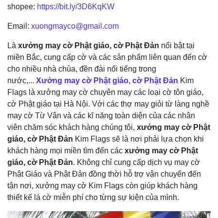
shopee:
https://bit.ly/3D6KqKW
Email:
xuongmayco@gmail.com
Là
xưởng may cờ Phật giáo, cờ Phật Đản
nổi bật tại
miền Bắc, cung cấp cờ và các sản phẩm liên quan đến cờ
cho nhiều nhà chùa, đền đài nổi tiếng trong
nước,...
Xưởng may cờ Phật giáo, cờ Phật Đản
Kim
Flags là xưởng may cờ chuyên may các loại cờ tôn giáo,
cờ Phật giáo tại Hà Nội. Với các thợ may giỏi từ làng nghề
may cờ Từ Vân và các kĩ năng toàn diện của các nhân
viên chăm sóc khách hàng chúng tôi,
xưởng may cờ Phật
giáo, cờ Phật Đản
Kim Flags sẽ là nơi phải lựa chọn khi
khách hàng mọi miền tìm đến các
xưởng may cờ Phật
giáo, cờ Phật Đản
. Không chỉ cung cấp dịch vụ may cờ
Phật Giáo và Phật Đản đồng thời hỗ trợ vận chuyển đến
tận nơi, xưởng may cờ Kim Flags còn giúp khách hàng
thiết kế lá cờ miễn phí cho từng sự kiện của mình.