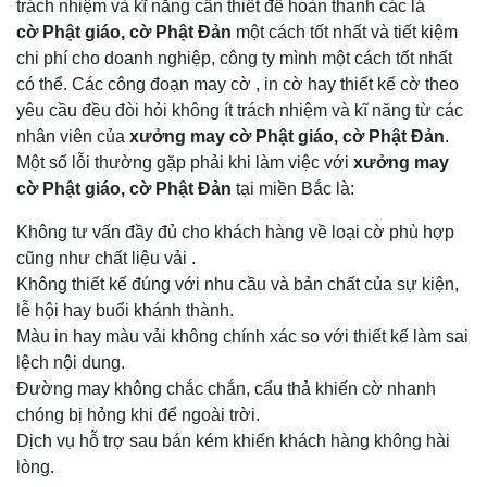
trách nhiệm và kĩ năng cần thiết để hoàn thanh các lá
cờ Phật giáo, cờ Phật Đản
một cách tốt nhất và tiết kiệm
chi phí cho doanh nghiệp, công ty mình một cách tốt nhất
có thể. Các công đoạn may cờ , in cờ hay thiết kế cờ theo
yêu cầu đều đòi hỏi không ít trách nhiệm và kĩ năng từ các
nhân viên của
xưởng may cờ Phật giáo, cờ Phật Đản
.
Một số lỗi thường gặp phải khi làm việc với
xưởng may
cờ Phật giáo, cờ Phật Đản
tại miền Bắc là:
Không tư vấn đầy đủ cho khách hàng về loại cờ phù hợp
cũng như chất liệu vải .
Không thiết kế đúng với nhu cầu và bản chất của sự kiện,
lễ hội hay buổi khánh thành.
Màu in hay màu vải không chính xác so với thiết kế làm sai
lệch nội dung.
Đường may không chắc chắn, cẩu thả khiến cờ nhanh
chóng bị hỏng khi để ngoài trời.
Dịch vụ hỗ trợ sau bán kém khiến khách hàng không hài
lòng.