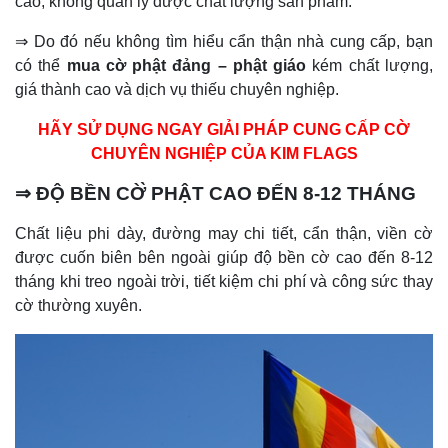
cao, không quản lý được chất lượng sản phẩm.
⇒ Do đó nếu không tìm hiểu cẩn thận nhà cung cấp, bạn
có thể
mua cờ phật đảng – phật giáo
kém chất lượng,
giá thành cao và dịch vụ thiếu chuyên nghiệp.
HÃY SỬ DỤNG NGAY GIẢI PHÁP CUNG CẤP CỜ
CHUYÊN NGHIỆP CỦA KIM FLAGS
⇒
ĐÔ
̣ B
Ê
̀N CỜ
̀ PH
Â
̣T
CAO
ĐÊ
́N 8-12 THÁNG
Chất liệu phi dày, đường may chi tiết, cẩn thận, viền cờ
được cuốn biên bên ngoài giúp độ bền cờ cao đến 8-12
tháng khi treo ngoài trời, tiết kiệm chi phí và công sức thay
cờ thường xuyên.