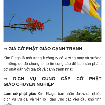
⇒
GIÁ C
Ờ
PH
Â
̣T GIÁO
CẠNH TRANH
Kim Flags là một trong ít công ty có xưởng may và xưởng
in riêng, do đó chúng tôi tự tin cung cấp đế bạn sản phẩm
cờ phật đản với giá tốt và cạnh tranh nhất.
⇒
DỊCH VỤ CUNG C
Â
́P CỜ
̀ PH
Â
̣T
GIÁO
CHUY
Ê
N NGHI
Ê
̣P
Làm cờ phật giáo
Kim Flags, bạn nhận được rất nhiều
dịch vụ ưu đãi và tiện lợi, đáp ứng các yêu cầu khó tính
nhất: