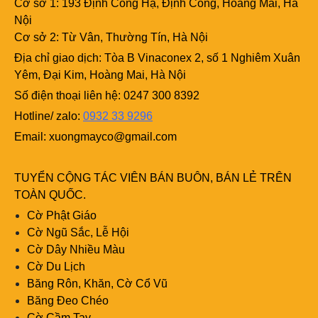
Cơ sở 1: 193 Định Công Hạ, Định Công, Hoàng Mai, Hà
Nội
Cơ sở 2: Từ Vân, Thường Tín, Hà Nội
Địa chỉ giao dịch: Tòa B Vinaconex 2, số 1 Nghiêm Xuân
Yêm, Đại Kim, Hoàng Mai, Hà Nội
Số điện thoại liên hệ: 0247 300 8392
Hotline/ zalo:
0932 33 9296
Email:
xuongmayco@gmail.com
TUYỂN CỘNG TÁC VIÊN BÁN BUÔN, BÁN LẺ TRÊN
TOÀN QUỐC.
Cờ Phật Giáo
Cờ Ngũ Sắc, Lễ Hội
Cờ Dây Nhiều Màu
Cờ Du Lịch
Băng Rôn, Khăn, Cờ Cổ Vũ
Băng Đeo Chéo
Cờ Cầm Tay