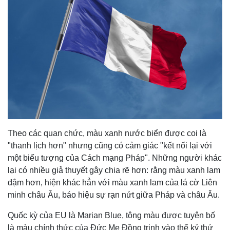
Theo các quan chức, màu xanh nước biển được coi là
"thanh lịch hơn" nhưng cũng có cảm giác "kết nối lại với
một biểu tượng của Cách mạng Pháp". Những người khác
lại có nhiều giả thuyết gây chia rẽ hơn: rằng màu xanh lam
đậm hơn, hiện khác hẳn với màu xanh lam của lá cờ Liên
minh châu Âu, báo hiệu sự rạn nứt giữa Pháp và châu Âu.
Quốc kỳ của EU là Marian Blue, tông màu được tuyên bố
là màu chính thức của Đức Mẹ Đồng trinh vào thế kỷ thứ