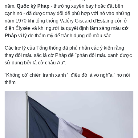
năm.
Quốc kỳ Pháp
- thường xuyên bay hoặc đặt bên
cạnh nó - đã được thay đổi để phù hợp với nó vào những
năm 1970 khi tổng thống Valéry Giscard d'Estaing còn ở
điện Élysée và khi người ta quyết định làm sáng màu
cờ
Pháp
vì lý do thẩm mỹ để tránh đụng độ màu sắc.
Các trợ lý của Tổng thống đã phủ nhận các ý kiến rằng
thay đổi màu sắc lá cờ Pháp để "phản đối màu xanh được
sử dụng bởi lá cờ châu Âu".
“Không có‘ chiến tranh xanh ’, điều đó là vô nghĩa,” họ nói
thêm.