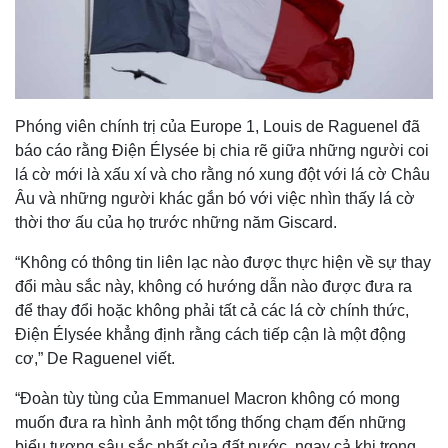
Phóng viên chính trị của Europe 1, Louis de Raguenel đã
báo cáo rằng Điện Élysée bị chia rẽ giữa những người coi
lá cờ mới là xấu xí và cho rằng nó xung đột với lá cờ Châu
Âu và những người khác gắn bó với việc nhìn thấy lá cờ
thời thơ ấu của họ trước những năm Giscard.
“Không có thông tin liên lạc nào được thực hiện về sự thay
đổi màu sắc này, không có hướng dẫn nào được đưa ra
để thay đổi hoặc không phải tất cả các lá cờ chính thức,
Điện Élysée khẳng định rằng cách tiếp cận là một động
cơ,” De Raguenel viết.
“Đoàn tùy tùng của Emmanuel Macron không có mong
muốn đưa ra hình ảnh một tổng thống chạm đến những
biểu tượng sâu sắc nhất của đất nước, ngay cả khi trong