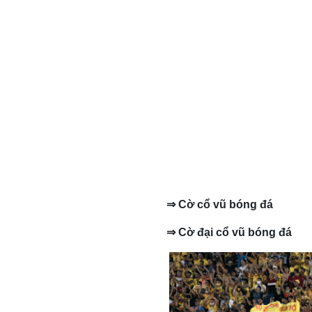
⇒
C
ơ
̀ c
ô
̉ vũ bóng
đ
á
⇒
C
ơ
̀
đ
ại c
ô
̉ vũ bóng
đ
á