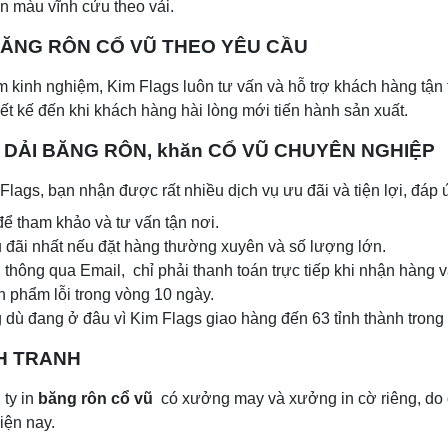
̀n màu vĩnh cửu theo vải.
́ BĂNG RÔN CỔ VŨ THEO YÊU CẦU
năm kinh nghiệm, Kim Flags luôn tư vấn và hỗ trợ khách hàng tận t
ết kế đến khi khách hàng hài lòng mới tiến hành sản xuất.
P DẢI BĂNG RÔN, khăn CỔ VŨ CHUYÊN NGHIỆP
 Flags, bạn nhận được rất nhiều dịch vụ ưu đãi và tiện lợi, đáp 
ể tham khảo và tư vấn tận nơi.
ãi nhất nếu đặt hàng thường xuyên và số lượng lớn.
n thông qua Email, chỉ phải thanh toán trực tiếp khi nhận hàng va
̉n phẩm lỗi trong vòng 10 ngày.
̀ng dù đang ở đâu vì Kim Flags giao hàng đến 63 tỉnh thành trong 
̣NH TRANH
 ty in
băng rôn cổ vũ
có xưởng may và xưởng in cờ riêng, do đo
hiện nay.