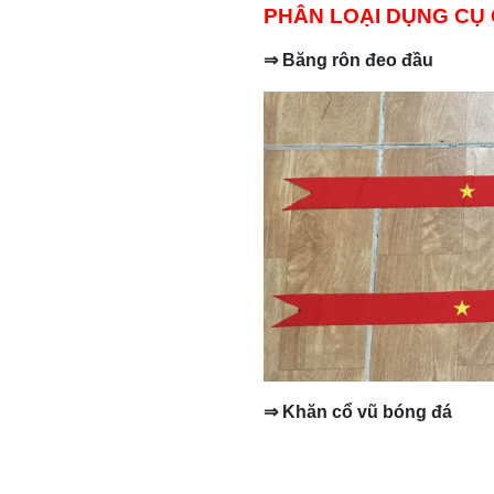
PHÂN LOẠI DỤNG CỤ 
⇒
B
ă
ng r
ô
n
đ
eo đầu
⇒
Kh
ă
n c
ô
̉ vũ bóng
đ
á