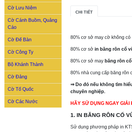
Cờ Lưu Niệm
CHI TIẾT
Cờ Cánh Buồm, Quảng
Cáo
80% cơ sở may cờ không có
Cờ Để Bàn
80% cơ sở
in băng rôn cổ vu
Cờ Công Ty
80% cơ sở may
băng rôn cổ
Bộ Khánh Thành
80% nhà cung cấp băng rôn cổ
Cờ Đảng
⇒
Do
đ
ó n
ê
́u kh
ô
ng tìm hi
ê
̉
Cờ Tổ Quốc
chuyên nghiệp.
Cờ Các Nước
HÃY SỬ DỤNG NGAY GIẢ
1.
IN BĂNG RÔN CỔ VŨ
Sử dụng phương pháp in KTS 