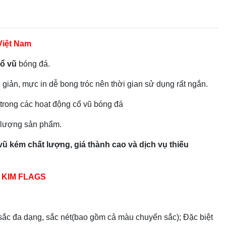
 Việt Nam
̉ vũ
bóng đá.
iản, mực in dễ bong tróc nên thời gian sử dụng rất ngắn.
 trong các hoạt động cổ vũ bóng đá
 lượng sản phẩm.
 vũ kém ch
â
́t l
ươ
̣ng, giá thành cao và dịch vụ thiếu
A KIM FLAGS
ắc đa dạng, sắc nét(bao gồm cả màu chuyển sắc); Đặc biệt