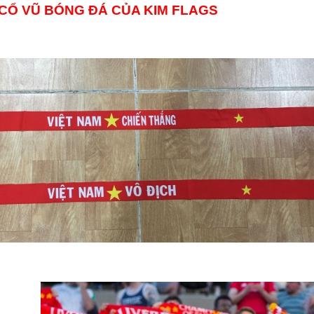
CỔ VŨ BÓNG ĐÁ CỦA KIM FLAGS