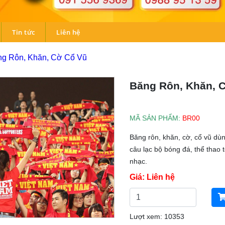
Tin tức
Liên hệ
g Rôn, Khăn, Cờ Cổ Vũ
Băng Rôn, Khăn, 
MÃ SẢN PHẨM:
BR00
Băng rôn, khăn, cờ, cổ vũ dùn
câu lạc bộ bóng đá, thể thao 
nhạc.
Giá: Liên hệ
Lượt xem: 10353