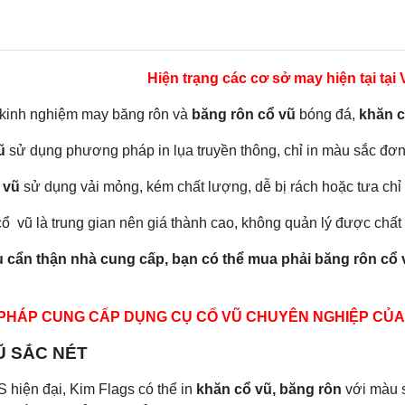
Hiện trạng các cơ sở may hiện tại tại
 kinh nghiệm may băng rôn và
băng rôn cổ vũ
bóng đá,
khăn cô
̃
sử dụng phương pháp in lụa truyền thông, chỉ in màu sắc đơn g
 vũ
sử dụng vải mỏng, kém chất lượng, dễ bị rách hoặc tưa chỉ
 vũ là trung gian nên giá thành cao, không quản lý được chất
u c
â
̉n th
â
̣n nhà cung c
â
́p, bạn có th
ê
̉ mua phải b
ă
ng r
ô
n c
ô
̉
I PHÁP CUNG CẤP DỤNG CỤ CỔ VŨ CHUYÊN NGHIỆP CỦ
 SẮC NÉT
hiện đại, Kim Flags có thể in
khăn cổ vũ, băng rôn
với màu s