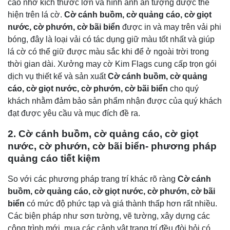
cao nhờ kích thước lớn và hình ảnh ấn tượng được thể
hiện trên lá cờ.
Cờ cánh buồm, cờ quảng cáo, cờ giọt
nước, cờ phướn, cờ bãi biển
được in và may trên vải phi
bóng, đây là loại vải có tác dụng giữ màu tốt nhất và giúp
lá cờ có thể giữ được màu sắc khi để ở ngoài trời trong
thời gian dài. Xưởng may cờ Kim Flags cung cấp trọn gói
dịch vụ thiết kế và sản xuất
Cờ cánh buồm, cờ quảng
cáo, cờ giọt nước, cờ phướn, cờ bãi biển
cho quý
khách nhằm đảm bảo sản phẩm nhận được của quý khách
đạt được yêu cầu và mục đích đề ra.
2.
Cờ cánh buồm, cờ quảng cáo, cờ giọt
nước, cờ phướn, cờ bãi biển- phương pháp
quảng cáo tiết kiệm
So với các phương pháp trang trí khác rõ ràng
Cờ cánh
buồm, cờ quảng cáo, cờ giọt nước, cờ phướn, cờ bãi
biển
có mức độ phức tạp và giá thành thấp hơn rất nhiều.
Các biện pháp như sơn tường, vẽ tường, xây dựng các
công trình mới, mua các cảnh vật trang trí đều đòi hỏi có