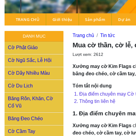
TRANG CHỦ
Giới thiệu
Sản phẩm
Dự án
Trang chủ
Tin tức
DANH MỤC
Mua cờ thần, cờ lễ,
Cờ Phật Giáo
Lượt xem: 2612
Cờ Ngũ Sắc, Lễ Hội
Xưởng may cờ Kim Flags chuy
Cờ Dây Nhiều Màu
băng đeo chéo, cờ cầm tay,
Tóm tắt nội dung
Cờ Du Lịch
1. Địa điểm chuyên may Cờ t
Băng Rôn, Khăn, Cờ
2. Thông tin liên hệ
Cổ Vũ
1. Địa điểm chuyên m
Băng Đeo Chéo
Xưởng may cờ Kim Flags
c
Cờ Cầm Tay
đeo chéo, cờ cầm tay, cờ l