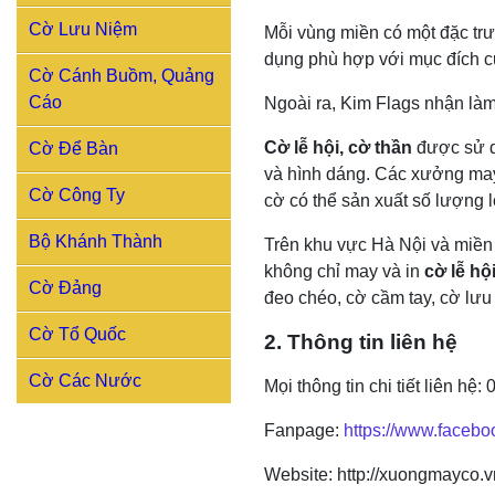
Cờ Lưu Niệm
Mỗi vùng miền có một đặc tr
dụng phù hợp với mục đích 
Cờ Cánh Buồm, Quảng
Cáo
Ngoài ra, Kim Flags nhận là
Cờ lễ hội, cờ thần
được sử dụ
Cờ Để Bàn
và hình dáng. Các xưởng may
Cờ Công Ty
cờ có thể sản xuất số lượng 
Bộ Khánh Thành
Trên khu vực Hà Nội và miền
không chỉ may và in
cờ lễ hô
Cờ Đảng
đeo chéo, cờ cầm tay, cờ lưu
Cờ Tổ Quốc
2. Thông tin liên hệ
Cờ Các Nước
Mọi thông tin chi tiết liên hệ
Fanpage:
https://www.faceb
Website: http://xuongmayco.v