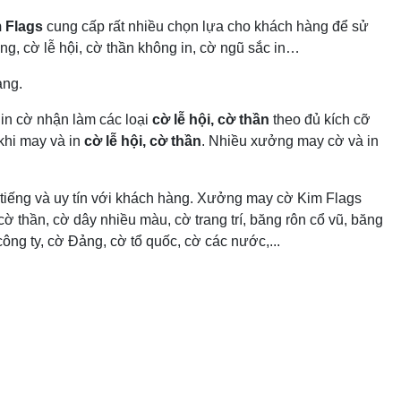
 Flags
cung cấp rất nhiều chọn lựa cho khách hàng để sử
nh vuông, cờ lễ hội, cờ thần không in, cờ ngũ sắc in…
àng.
in cờ nhận làm các loại
cờ lễ hội, cờ thần
theo đủ kích cỡ
khi may và in
cờ lễ hội, cờ thần
. Nhiều xưởng may cờ và in
tiếng và uy tín với khách hàng. Xưởng may cờ Kim Flags
ờ thần, cờ dây nhiều màu, cờ trang trí, băng rôn cổ vũ, băng
ng ty, cờ Đảng, cờ tổ quốc, cờ các nước,...