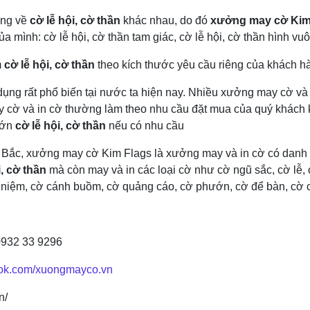
ưng về
cờ lễ hội, cờ thần
khác nhau, do đó
xưởng may cờ Kim
của mình: cờ lễ hội, cờ thần tam giác, cờ lễ hội, cờ thần hì
m
cờ lễ hội, cờ thần
theo kích thước yêu cầu riêng của khách h
ng rất phổ biến tại nước ta hiện nay. Nhiều xưởng may cờ và 
 cờ và in cờ thường làm theo nhu cầu đặt mua của quý khách 
lớn
cờ lễ hội, cờ thần
nếu có nhu cầu
 Bắc, xưởng may cờ Kim Flags là xưởng may và in cờ có danh 
̣i, cờ thần
mà còn may và in các loại cờ như cờ ngũ sắc, cờ lễ, c
 niệm, cờ cánh buồm, cờ quảng cáo, cờ phướn, cờ để bàn, cờ cô
: 0932 33 9296
ook.com/xuongmayco.vn
n/