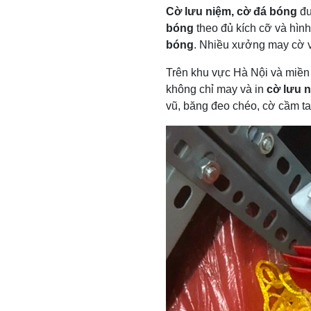
Cờ lưu niệm, cờ đá bóng
đư
bóng
theo đủ kích cỡ và hìn
bóng
. Nhiều xưởng may cờ v
Trên khu vực Hà Nội và miền
không chỉ may và in
cờ lưu 
vũ, băng đeo chéo, cờ cầm ta