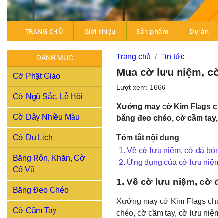
TRANG CHỦ
Giới thiệu
Sản phẩm
Dự án
Trang chủ
Tin tức
DANH MỤC
Mua cờ lưu niệm, c
Cờ Phật Giáo
Lượt xem: 1666
Cờ Ngũ Sắc, Lễ Hội
Xưởng may cờ Kim Flags chuy
Cờ Dây Nhiều Màu
băng đeo chéo, cờ cầm tay,
Tóm tắt nội dung
Cờ Du Lịch
1. Về cờ lưu niệm, cờ đá bó
Băng Rôn, Khăn, Cờ
2. Ứng dụng của cờ lưu niệ
Cổ Vũ
1. Về cờ lưu niệm, cờ
Băng Đeo Chéo
Xưởng may cờ Kim Flags chuyê
Cờ Cầm Tay
chéo, cờ cầm tay, cờ lưu niệ