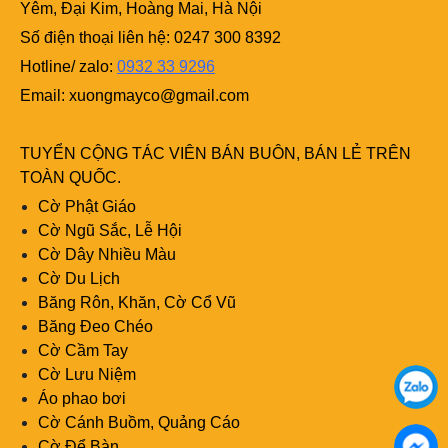
Yêm, Đại Kim, Hoàng Mai, Hà Nội
Số điện thoại liên hệ: 0247 300 8392
Hotline/ zalo:
0932 33 9296
Email:
xuongmayco@gmail.com
TUYỂN CỘNG TÁC VIÊN BÁN BUÔN, BÁN LẺ TRÊN
TOÀN QUỐC.
Cờ Phật Giáo
Cờ Ngũ Sắc, Lễ Hội
Cờ Dây Nhiều Màu
Cờ Du Lịch
Băng Rôn, Khăn, Cờ Cổ Vũ
Băng Đeo Chéo
Cờ Cầm Tay
Cờ Lưu Niệm
Áo phao bơi
Cờ Cánh Buồm, Quảng Cáo
Cờ Để Bàn