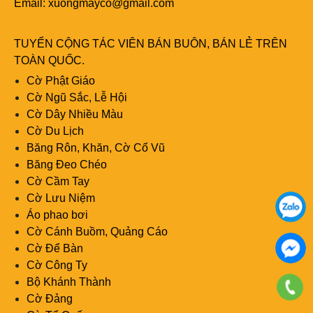
Email:
xuongmayco@gmail.com
TUYỂN CỘNG TÁC VIÊN BÁN BUÔN, BÁN LẺ TRÊN
TOÀN QUỐC.
Cờ Phật Giáo
Cờ Ngũ Sắc, Lễ Hội
Cờ Dây Nhiều Màu
Cờ Du Lịch
Băng Rôn, Khăn, Cờ Cổ Vũ
Băng Đeo Chéo
Cờ Cầm Tay
Cờ Lưu Niệm
Áo phao bơi
Cờ Cánh Buồm, Quảng Cáo
Cờ Để Bàn
Cờ Công Ty
Bộ Khánh Thành
Cờ Đảng