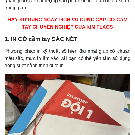
quản lý được chất lượng sản phẩm do trải qua nhiều khâu
trung gian.
HÃY SỬ DỤNG NGAY DỊCH VỤ CUNG CẤP CỜ CẦM
TAY CHUYÊN NGHIỆP CỦA KIM FLAGS
1.
IN CỜ cầm tay SẮC NÉT
Phương pháp in kỹ thuật số hiện đại nhất giúp cờ chuẩn
màu sắc, mực in âm vào vải bạn có thể yên tâm sử dụng
trong suốt hành trình đi tour.